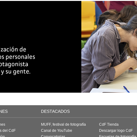
NES
DESTACADOS
nes
MUFF, festival de fotografía
CdF Tienda
as del CdF
Canal de YouTube
Descargar logo CdF
ión
Convocatorias
Escuelas de fotografía