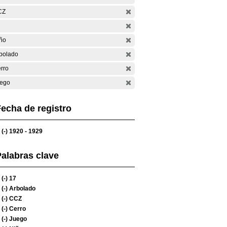
CZ
ño
bolado
rro
ego
echa de registro
(-)
1920 - 1929
alabras clave
(-)
17
(-)
Arbolado
(-)
CCZ
(-)
Cerro
(-)
Juego