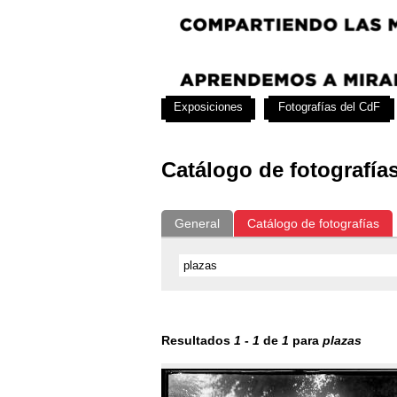
Exposiciones
Fotografías del CdF
Catálogo de fotografía
General
Catálogo de fotografías
Resultados
1
-
1
de
1
para
plazas