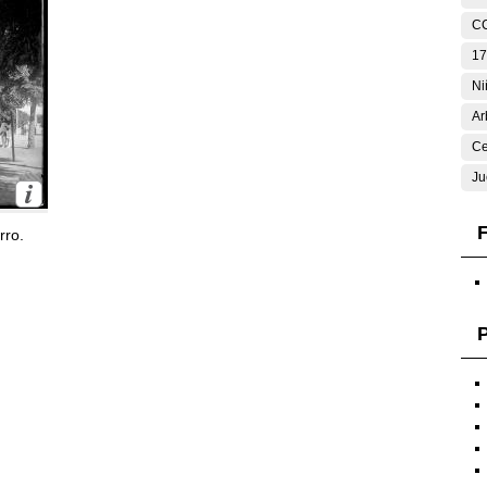
C
17
Ni
Ar
Ce
Ju
F
rro.
P