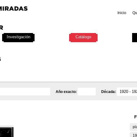
Inicio
Qu
Investigación
Educativa
Catálogo
Mediateca
s
Año exacto:
Década:
F
pl
19