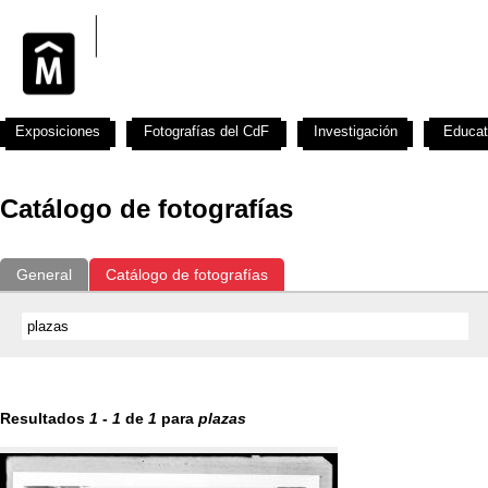
Exposiciones
Fotografías del CdF
Investigación
Educat
Catálogo de fotografías
General
Catálogo de fotografías
Resultados
1
-
1
de
1
para
plazas