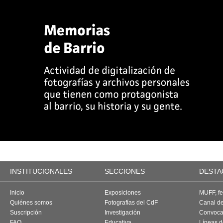
INSTITUCIONALES
SECCIONES
DESTA
Inicio
Exposiciones
MUFF, fes
Quiénes somos
Fotografías del CdF
Canal d
Suscripción
Investigación
Convoca
FAQ
Educativa
Líneas d