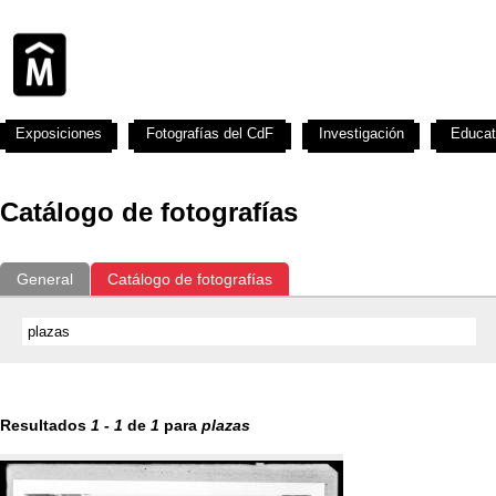
Exposiciones
Fotografías del CdF
Investigación
Educat
Catálogo de fotografías
General
Catálogo de fotografías
Resultados
1
-
1
de
1
para
plazas