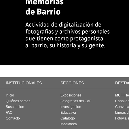
INSTITUCIONALES
SECCIONES
DESTA
Inicio
Exposiciones
MUFF, fes
Quiénes somos
Fotografías del CdF
Canal d
Suscripción
Investigación
Convoca
FAQ
Educativa
Líneas d
Contacto
Catálogo
Fotoviaj
Mediateca