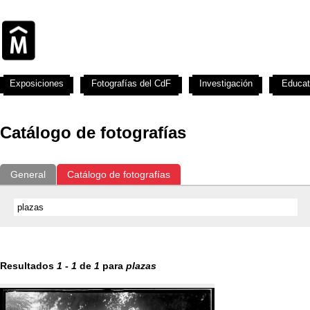
Exposiciones
Fotografías del CdF
Investigación
Educat
Catálogo de fotografías
General
Catálogo de fotografías
Resultados
1
-
1
de
1
para
plazas