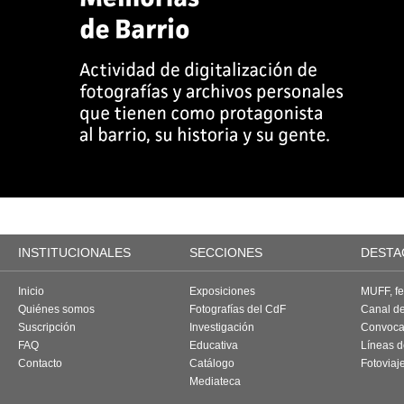
INSTITUCIONALES
SECCIONES
DESTA
Inicio
Exposiciones
MUFF, fes
Quiénes somos
Fotografías del CdF
Canal d
Suscripción
Investigación
Convoca
FAQ
Educativa
Líneas d
Contacto
Catálogo
Fotoviaj
Mediateca