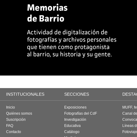
INSTITUCIONALES
SECCIONES
DESTA
Inicio
Exposiciones
MUFF, fes
Quiénes somos
Fotografías del CdF
Canal d
Suscripción
Investigación
Convoca
FAQ
Educativa
Líneas d
Contacto
Catálogo
Fotoviaj