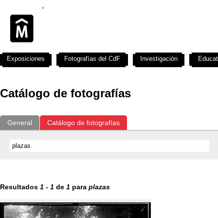
Exposiciones
Fotografías del CdF
Investigación
Educat
Catálogo de fotografías
General
Catálogo de fotografías
Resultados
1
-
1
de
1
para
plazas