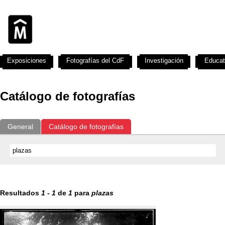
Exposiciones
Fotografías del CdF
Investigación
Educat
Catálogo de fotografías
General
Catálogo de fotografías
Resultados
1
-
1
de
1
para
plazas