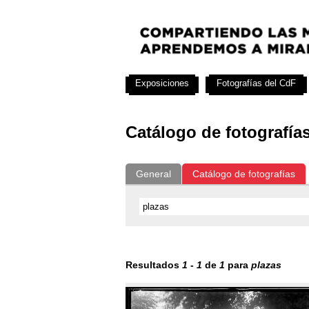
Exposiciones
Fotografías del CdF
Catálogo de fotografía
General
Catálogo de fotografías
Resultados
1
-
1
de
1
para
plazas