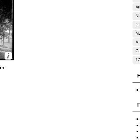
Ar
Ni
Ju
Mu
A
Ce
17
rro.
F
P