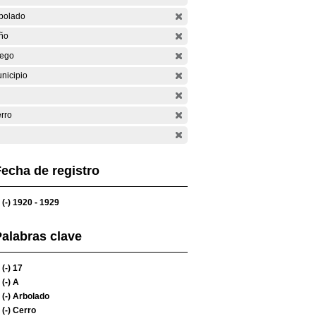
bolado
ño
ego
nicipio
rro
echa de registro
(-)
1920 - 1929
alabras clave
(-)
17
(-)
A
(-)
Arbolado
(-)
Cerro