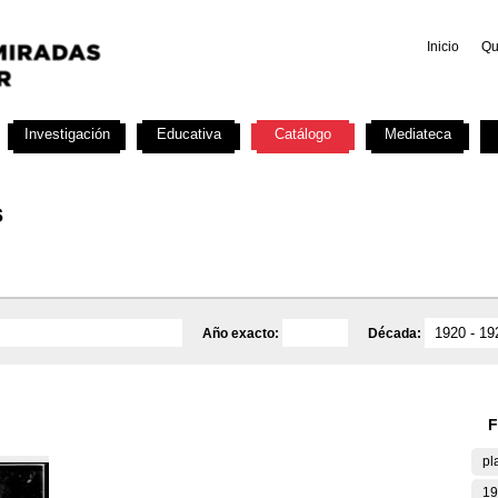
Inicio
Qu
Investigación
Educativa
Catálogo
Mediateca
s
Año exacto:
Década:
F
pl
19