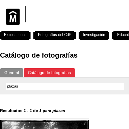
Exposiciones
Fotografías del CdF
Investigación
Educat
Catálogo de fotografías
General
Catálogo de fotografías
Resultados
1
-
1
de
1
para
plazas