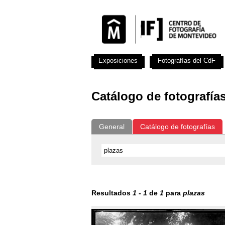
Exposiciones
Fotografías del CdF
Catálogo de fotografía
General
Catálogo de fotografías
Resultados
1
-
1
de
1
para
plazas