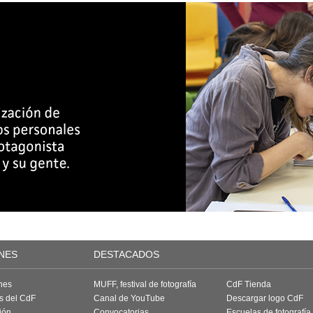
NES
DESTACADOS
nes
MUFF, festival de fotografía
CdF Tienda
as del CdF
Canal de YouTube
Descargar logo CdF
ión
Convocatorias
Escuelas de fotografía