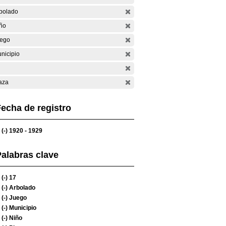
bolado
ño
ego
nicipio
aza
echa de registro
(-)
1920 - 1929
alabras clave
(-)
17
(-)
Arbolado
(-)
Juego
(-)
Municipio
(-)
Niño