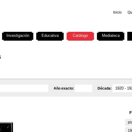
Inicio
Qu
Investigación
Educativa
Catálogo
Mediateca
s
Año exacto:
Década:
F
pl
19