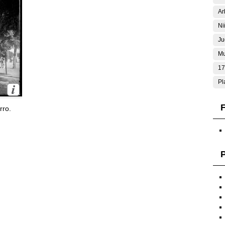
Ar
Ni
Ju
Mu
17
Pl
F
rro.
P