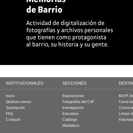
INSTITUCIONALES
SECCIONES
DESTA
Inicio
Exposiciones
MUFF, fes
Quiénes somos
Fotografías del CdF
Canal d
Suscripción
Investigación
Convoca
FAQ
Educativa
Líneas d
Contacto
Catálogo
Fotoviaj
Mediateca