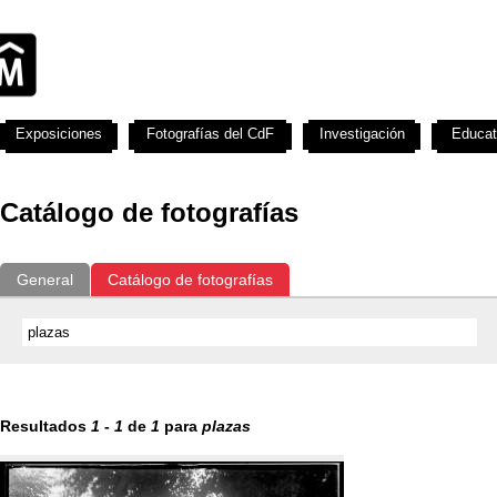
Exposiciones
Fotografías del CdF
Investigación
Educat
Catálogo de fotografías
General
Catálogo de fotografías
Resultados
1
-
1
de
1
para
plazas