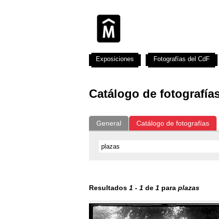
Exposiciones
Fotografías del CdF
Catálogo de fotografía
General
Catálogo de fotografías
Resultados
1
-
1
de
1
para
plazas