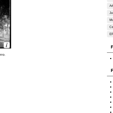
Ar
Ju
Mu
Ce
E
F
rro.
P