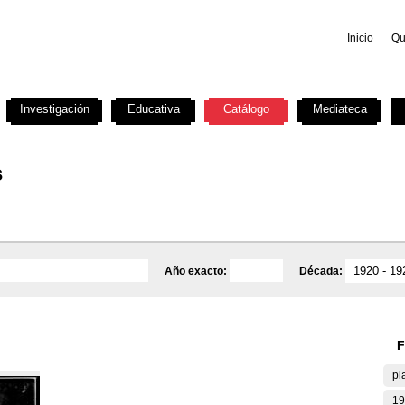
Inicio
Qu
Investigación
Educativa
Catálogo
Mediateca
s
Año exacto:
Década:
F
pl
19