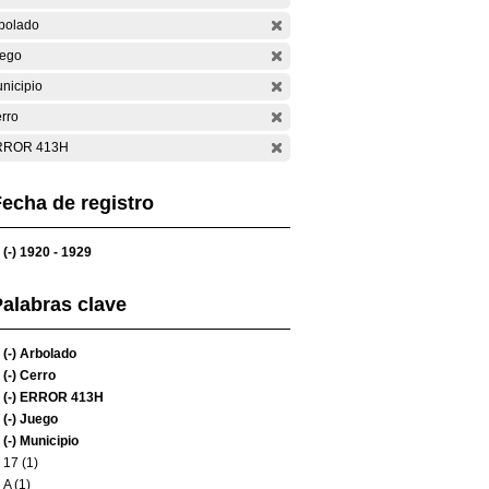
bolado
ego
nicipio
rro
RROR 413H
echa de registro
(-)
1920 - 1929
alabras clave
(-)
Arbolado
(-)
Cerro
(-)
ERROR 413H
(-)
Juego
(-)
Municipio
17 (1)
A (1)