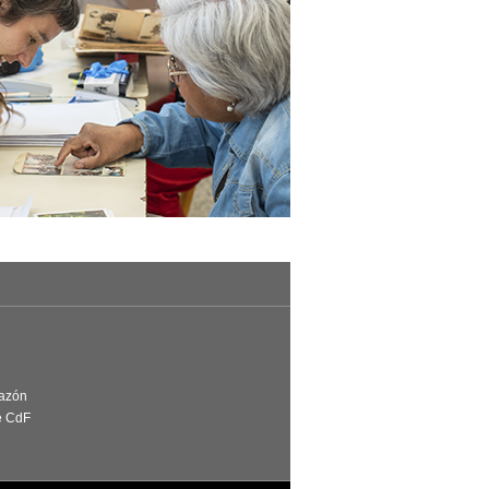
Razón
e CdF