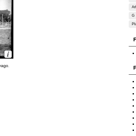
Ar
G
Pl
F
yago.
P