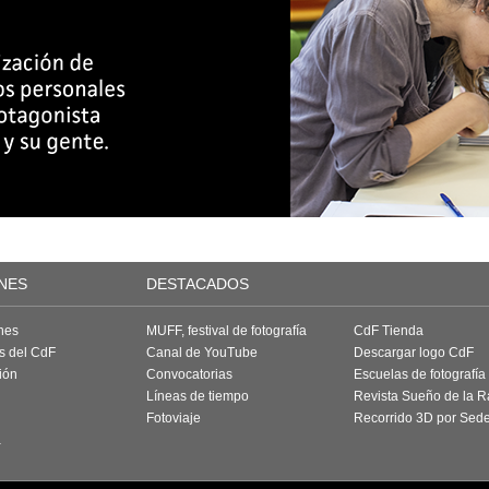
NES
DESTACADOS
nes
MUFF, festival de fotografía
CdF Tienda
as del CdF
Canal de YouTube
Descargar logo CdF
ión
Convocatorias
Escuelas de fotografía
Líneas de tiempo
Revista Sueño de la 
Fotoviaje
Recorrido 3D por Sed
a