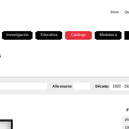
Inicio
Qu
Investigación
Educativa
Catálogo
Mediateca
s
Año exacto:
Década:
F
pl
19