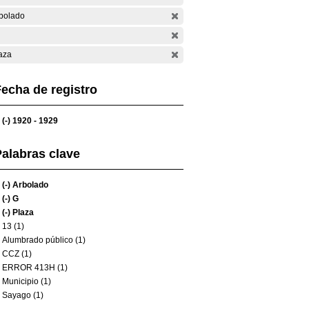
bolado
aza
echa de registro
(-)
1920 - 1929
alabras clave
(-)
Arbolado
(-)
G
(-)
Plaza
13 (1)
Alumbrado público (1)
CCZ (1)
ERROR 413H (1)
Municipio (1)
Sayago (1)