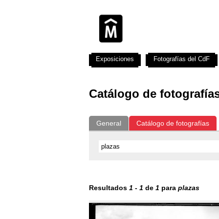
Exposiciones
Fotografías del CdF
Catálogo de fotografía
General
Catálogo de fotografías
Resultados
1
-
1
de
1
para
plazas