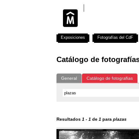
Exposiciones
Fotografías del CdF
Catálogo de fotografía
General
Catálogo de fotografías
Resultados
1
-
1
de
1
para
plazas