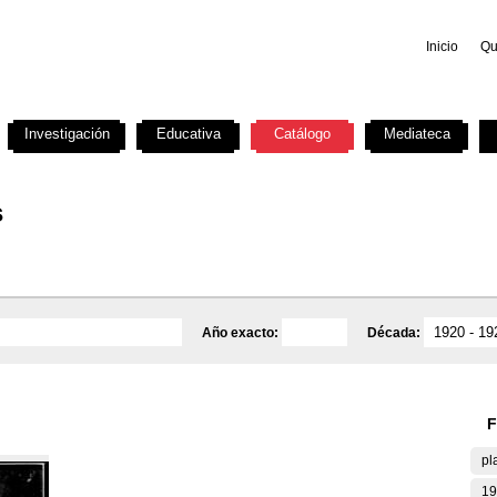
Inicio
Qu
Investigación
Educativa
Catálogo
Mediateca
s
Año exacto:
Década:
F
pl
19