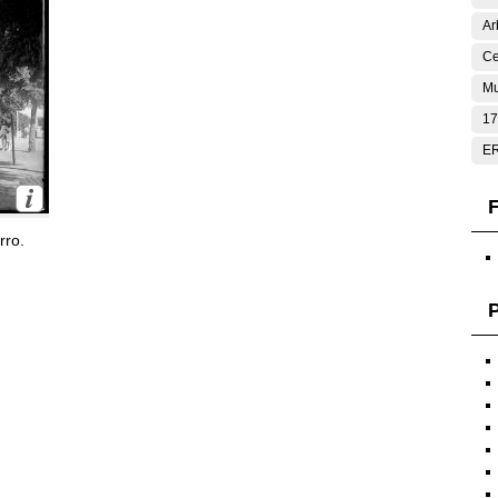
Ar
Ce
Mu
17
E
F
rro.
P