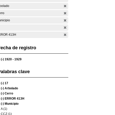
bolado
rro
nicipio
RROR 413H
echa de registro
(-)
1920 - 1929
alabras clave
(-)
17
(-)
Arbolado
(-)
Cerro
(-)
ERROR 413H
(-)
Municipio
A (1)
CCZ (1)