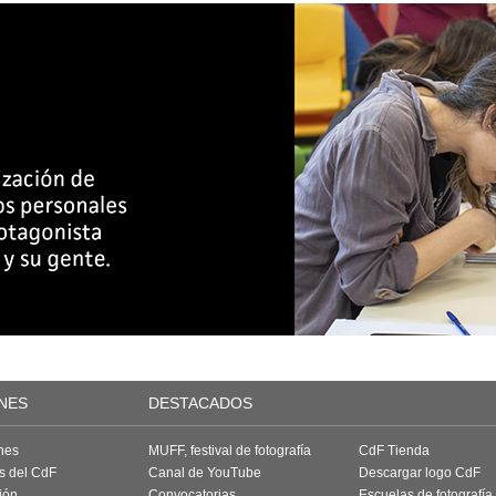
NES
DESTACADOS
nes
MUFF, festival de fotografía
CdF Tienda
as del CdF
Canal de YouTube
Descargar logo CdF
ión
Convocatorias
Escuelas de fotografía