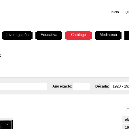
Inicio
Qu
Investigación
Educativa
Catálogo
Mediateca
s
Año exacto:
Década:
F
pl
19