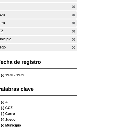
aza
rro
CZ
nicipio
ego
echa de registro
(-)
1920 - 1929
alabras clave
(-)
A
(-)
CCZ
(-)
Cerro
(-)
Juego
(-)
Municipio