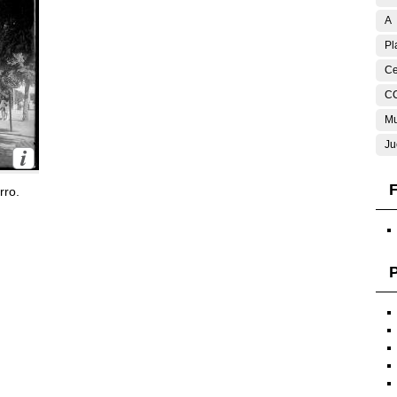
A
Pl
Ce
C
Mu
Ju
F
rro.
P