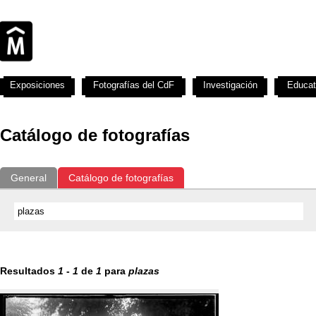
Exposiciones
Fotografías del CdF
Investigación
Educat
Catálogo de fotografías
General
Catálogo de fotografías
Resultados
1
-
1
de
1
para
plazas