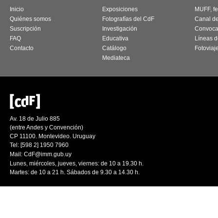
Inicio
Exposiciones
MUFF, fes
Quiénes somos
Fotografías del CdF
Canal d
Suscripción
Investigación
Convoca
FAQ
Educativa
Líneas d
Contacto
Catálogo
Fotoviaj
Mediateca
Av. 18 de Julio 885
(entre Andes y Convención)
CP 11100. Montevideo. Uruguay
Tel: [598 2] 1950 7960
Mail:
CdF@imm.gub.uy
Lunes, miércoles, jueves, viernes: de 10 a 19.30 h.
Martes: de 10 a 21 h. Sábados de 9.30 a 14.30 h.