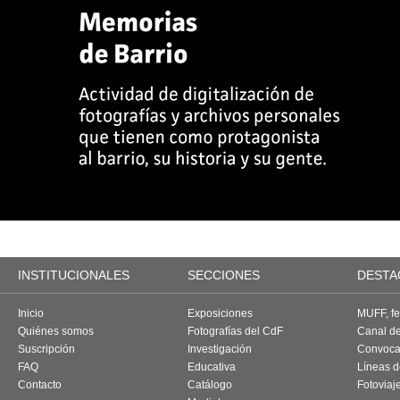
INSTITUCIONALES
SECCIONES
DESTA
Inicio
Exposiciones
MUFF, fes
Quiénes somos
Fotografías del CdF
Canal d
Suscripción
Investigación
Convoca
FAQ
Educativa
Líneas d
Contacto
Catálogo
Fotoviaj