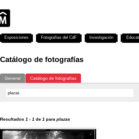
Exposiciones
Fotografías del CdF
Investigación
Educat
Catálogo de fotografías
General
Catálogo de fotografías
Resultados
1
-
1
de
1
para
plazas