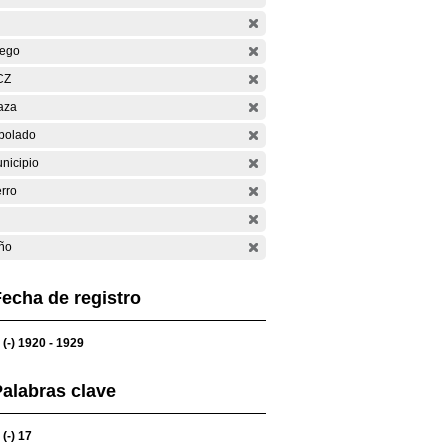
ego
CZ
aza
bolado
nicipio
rro
ño
echa de registro
(-)
1920 - 1929
alabras clave
(-)
17