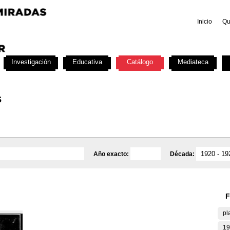
Inicio
Qu
Investigación
Educativa
Catálogo
Mediateca
s
Año exacto:
Década:
F
pl
19