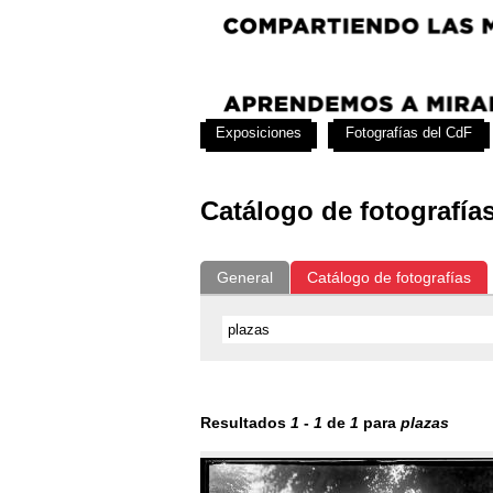
Exposiciones
Fotografías del CdF
Catálogo de fotografía
General
Catálogo de fotografías
Resultados
1
-
1
de
1
para
plazas