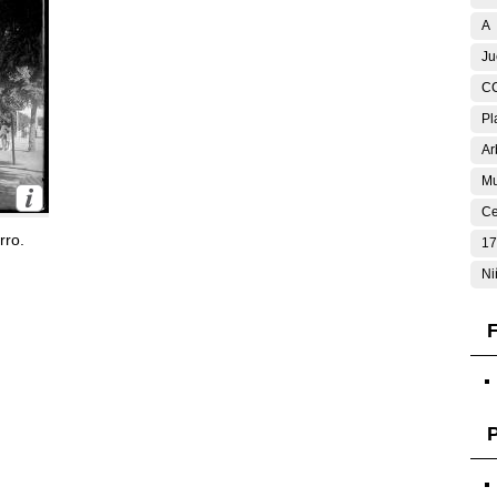
A
Ju
C
Pl
Ar
Mu
Ce
rro.
17
Ni
F
P