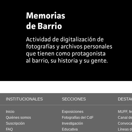
INSTITUCIONALES
SECCIONES
DESTA
Inicio
Exposiciones
MUFF, fes
Quiénes somos
Fotografías del CdF
Canal d
Suscripción
Investigación
Convoca
FAQ
Educativa
Líneas d