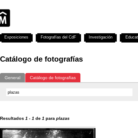
Exposiciones
Fotografías del CdF
Investigación
Educat
Catálogo de fotografías
General
Catálogo de fotografías
Resultados
1
-
1
de
1
para
plazas