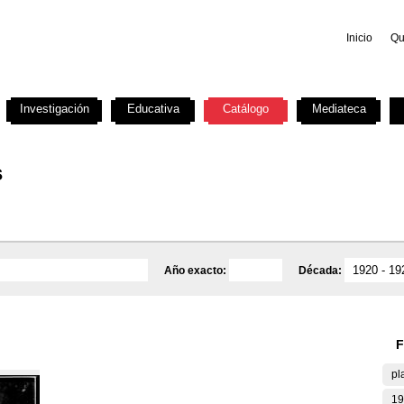
Inicio
Qu
Investigación
Educativa
Catálogo
Mediateca
s
Año exacto:
Década:
F
pl
19