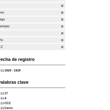
rro
ego
nicipio
ño
CZ
echa de registro
(-)
1920 - 1929
alabras clave
(-)
17
(-)
A
(-)
CCZ
(-)
Cerro