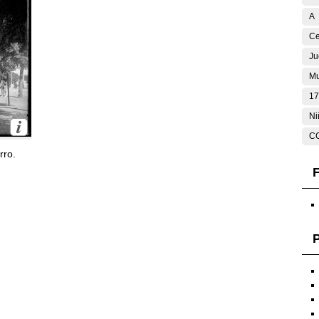
A
Ce
Ju
Mu
17
Ni
C
rro.
F
P