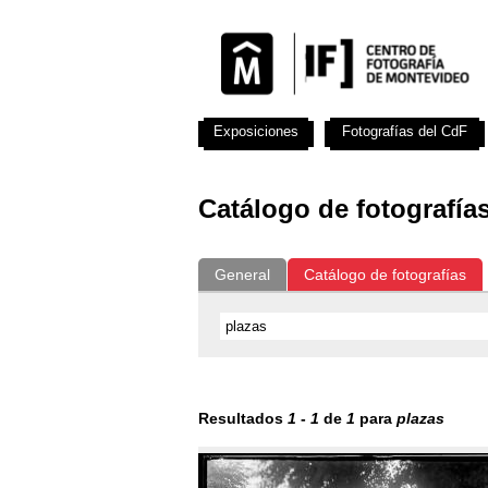
Exposiciones
Fotografías del CdF
Catálogo de fotografía
General
Catálogo de fotografías
Resultados
1
-
1
de
1
para
plazas