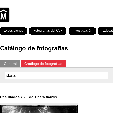
Exposiciones
Fotografías del CdF
Investigación
Educat
Catálogo de fotografías
General
Catálogo de fotografías
Resultados
1
-
1
de
1
para
plazas