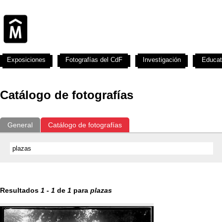
Exposiciones
Fotografías del CdF
Investigación
Educat
Catálogo de fotografías
General
Catálogo de fotografías
Resultados
1
-
1
de
1
para
plazas