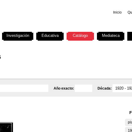
Inicio
Qu
Investigación
Educativa
Catálogo
Mediateca
s
Año exacto:
Década:
F
pl
19