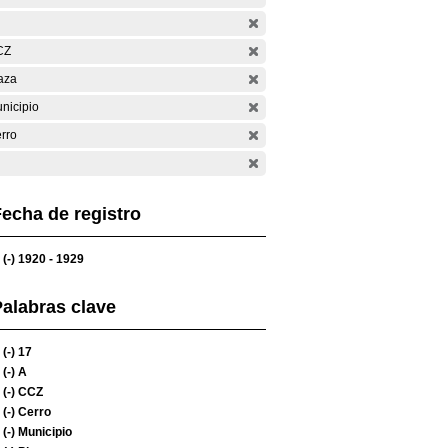
CZ
aza
nicipio
rro
echa de registro
(-)
1920 - 1929
alabras clave
(-)
17
(-)
A
(-)
CCZ
(-)
Cerro
(-)
Municipio