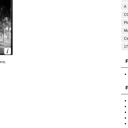
A
C
Pl
Mu
Ce
17
F
rro.
P