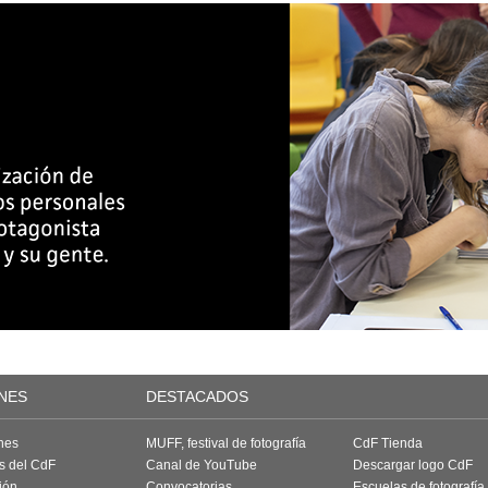
NES
DESTACADOS
nes
MUFF, festival de fotografía
CdF Tienda
as del CdF
Canal de YouTube
Descargar logo CdF
ión
Convocatorias
Escuelas de fotografía