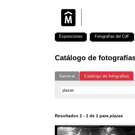
Exposiciones
Fotografías del CdF
Catálogo de fotografía
General
Catálogo de fotografías
Resultados
1
-
1
de
1
para
plazas