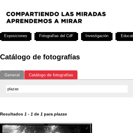
Exposiciones
Fotografías del CdF
Investigación
Educat
Catálogo de fotografías
General
Catálogo de fotografías
Resultados
1
-
1
de
1
para
plazas