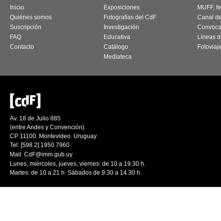
Inicio
Exposiciones
MUFF, fes
Quiénes somos
Fotografías del CdF
Canal d
Suscripción
Investigación
Convoca
FAQ
Educativa
Líneas d
Contacto
Catálogo
Fotoviaj
Mediateca
Av. 18 de Julio 885
(entre Andes y Convención)
CP 11100. Montevideo. Uruguay
Tel: [598 2] 1950 7960
Mail:
CdF@imm.gub.uy
Lunes, miércoles, jueves, viernes: de 10 a 19.30 h.
Martes: de 10 a 21 h. Sábados de 9.30 a 14.30 h.