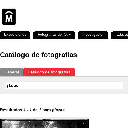
Exposiciones
Fotografías del CdF
Investigación
Educat
Catálogo de fotografías
General
Catálogo de fotografías
Resultados
1
-
1
de
1
para
plazas