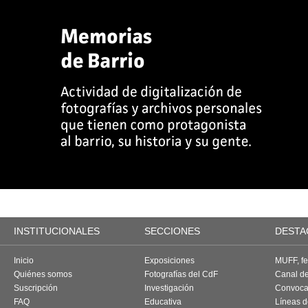
INSTITUCIONALES
SECCIONES
DESTA
Inicio
Exposiciones
MUFF, fes
Quiénes somos
Fotografías del CdF
Canal d
Suscripción
Investigación
Convoca
FAQ
Educativa
Líneas d