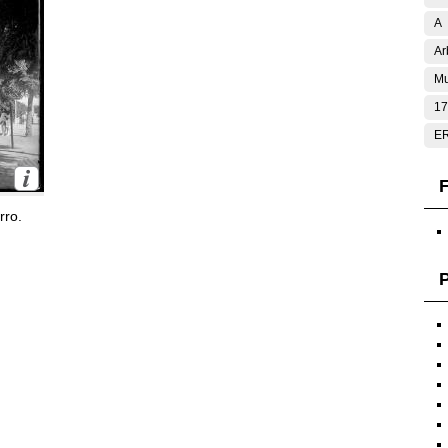
A
Ar
Mu
17
E
F
rro.
P