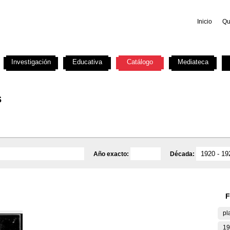
Inicio
Qu
Investigación
Educativa
Catálogo
Mediateca
s
Año exacto:
Década:
F
pl
19