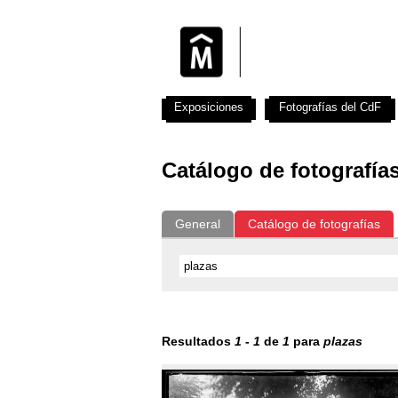
Exposiciones
Fotografías del CdF
Catálogo de fotografía
General
Catálogo de fotografías
Resultados
1
-
1
de
1
para
plazas