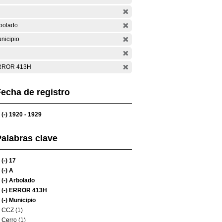
bolado
nicipio
RROR 413H
echa de registro
(-)
1920 - 1929
alabras clave
(-)
17
(-)
A
(-)
Arbolado
(-)
ERROR 413H
(-)
Municipio
CCZ (1)
Cerro (1)