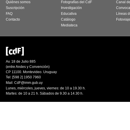
Quiénes somos
Fotografías del CdF
Canal d
Suscripción
Investigación
Convoca
FAQ
Educativa
Líneas d
Contacto
Catálogo
Fotoviaj
Mediateca
Av. 18 de Julio 885
(entre Andes y Convención)
CP 11100. Montevideo. Uruguay
Tel: [598 2] 1950 7960
Mail:
CdF@imm.gub.uy
Lunes, miércoles, jueves, viernes: de 10 a 19.30 h.
Martes: de 10 a 21 h. Sábados de 9.30 a 14.30 h.