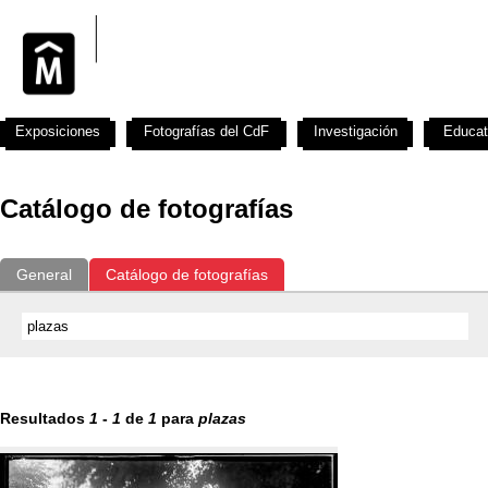
Exposiciones
Fotografías del CdF
Investigación
Educat
Catálogo de fotografías
General
Catálogo de fotografías
Resultados
1
-
1
de
1
para
plazas