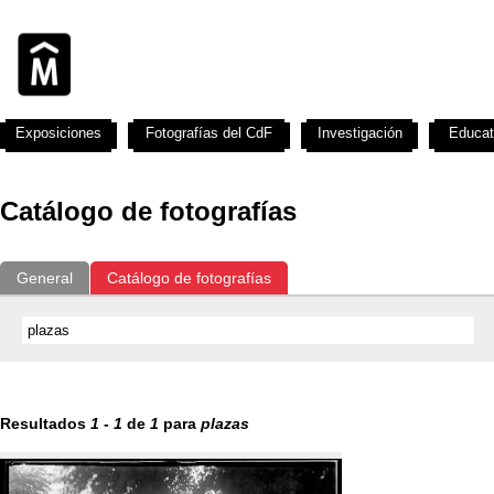
Exposiciones
Fotografías del CdF
Investigación
Educat
Catálogo de fotografías
General
Catálogo de fotografías
Resultados
1
-
1
de
1
para
plazas