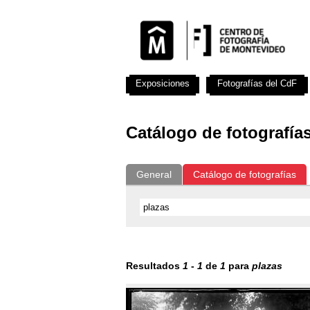
Exposiciones
Fotografías del CdF
Catálogo de fotografía
General
Catálogo de fotografías
Resultados
1
-
1
de
1
para
plazas