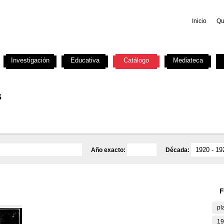
Inicio
Qu
Investigación
Educativa
Catálogo
Mediateca
s
Año exacto:
Década:
F
pl
19