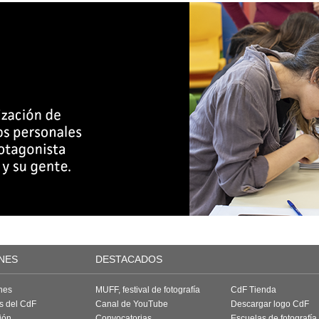
NES
DESTACADOS
nes
MUFF, festival de fotografía
CdF Tienda
as del CdF
Canal de YouTube
Descargar logo CdF
ión
Convocatorias
Escuelas de fotografía