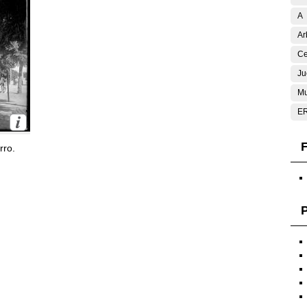
A
Ar
Ce
Ju
Mu
E
F
rro.
P