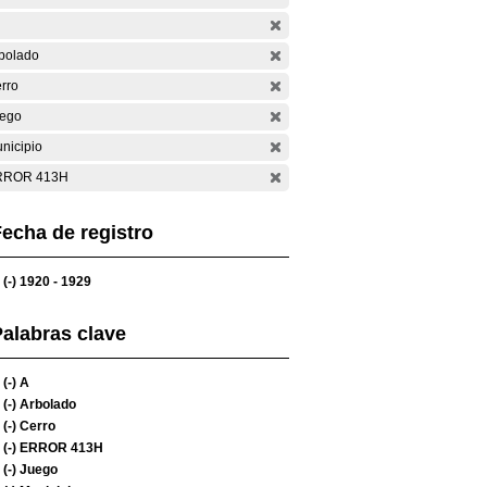
bolado
rro
ego
nicipio
RROR 413H
echa de registro
(-)
1920 - 1929
alabras clave
(-)
A
(-)
Arbolado
(-)
Cerro
(-)
ERROR 413H
(-)
Juego