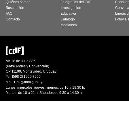
Quiénes somos
Fotografías del CdF
Canal d
Suscripción
Investigación
Convoca
FAQ
Educativa
Líneas d
Contacto
Catálogo
Fotoviaj
Mediateca
Av. 18 de Julio 885
(entre Andes y Convención)
CP 11100. Montevideo. Uruguay
Tel: [598 2] 1950 7960
Mail:
CdF@imm.gub.uy
Lunes, miércoles, jueves, viernes: de 10 a 19.30 h.
Martes: de 10 a 21 h. Sábados de 9.30 a 14.30 h.