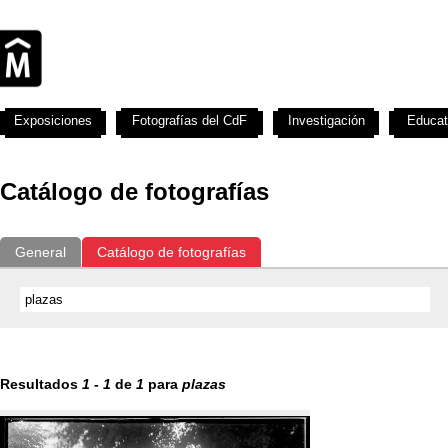
Exposiciones
Fotografías del CdF
Investigación
Educat
Catálogo de fotografías
General
Catálogo de fotografías
Resultados
1
-
1
de
1
para
plazas