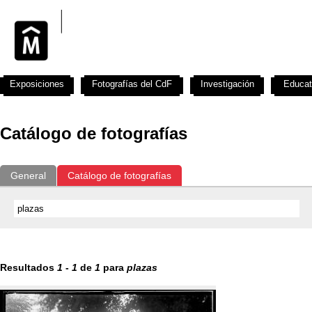
Exposiciones
Fotografías del CdF
Investigación
Educat
Catálogo de fotografías
General
Catálogo de fotografías
Resultados
1
-
1
de
1
para
plazas