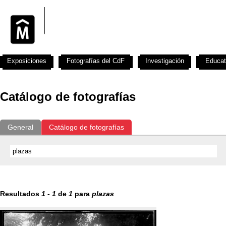
Exposiciones
Fotografías del CdF
Investigación
Educat
Catálogo de fotografías
General
Catálogo de fotografías
Resultados
1
-
1
de
1
para
plazas