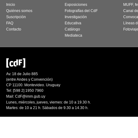
Inicio
Exposiciones
MUFF, fes
Quiénes somos
Fotografías del CdF
Canal d
Suscripción
Investigación
Convoca
FAQ
Educativa
Líneas d
Contacto
Catálogo
Fotoviaj
Mediateca
Av. 18 de Julio 885
(entre Andes y Convención)
CP 11100. Montevideo. Uruguay
Tel: [598 2] 1950 7960
Mail:
CdF@imm.gub.uy
Lunes, miércoles, jueves, viernes: de 10 a 19.30 h.
Martes: de 10 a 21 h. Sábados de 9.30 a 14.30 h.