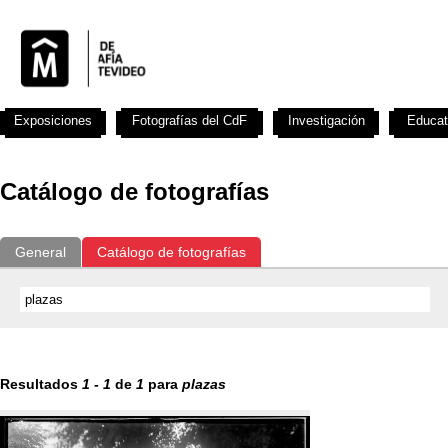
Exposiciones
Fotografías del CdF
Investigación
Educat
Catálogo de fotografías
General
Catálogo de fotografías
Resultados
1
-
1
de
1
para
plazas