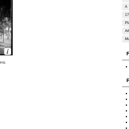
A
17
Pl
Ar
Mu
F
rro.
P