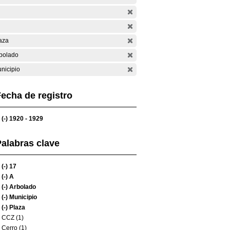
aza
bolado
nicipio
echa de registro
(-)
1920 - 1929
alabras clave
(-)
17
(-)
A
(-)
Arbolado
(-)
Municipio
(-)
Plaza
CCZ (1)
Cerro (1)