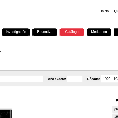
Inicio
Qu
Investigación
Educativa
Catálogo
Mediateca
s
Año exacto:
Década:
F
pl
19