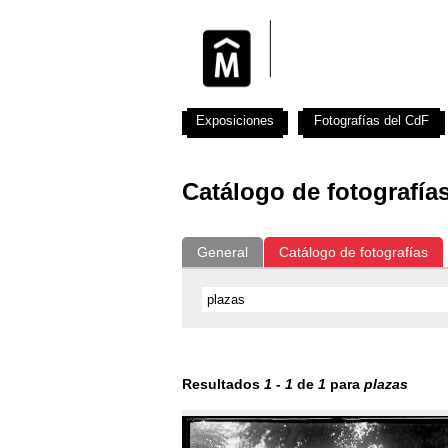
Exposiciones
Fotografías del CdF
Catálogo de fotografía
General
Catálogo de fotografías
Resultados
1
-
1
de
1
para
plazas