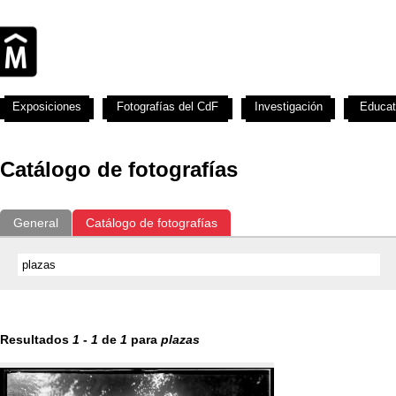
Exposiciones
Fotografías del CdF
Investigación
Educat
Catálogo de fotografías
General
Catálogo de fotografías
Resultados
1
-
1
de
1
para
plazas