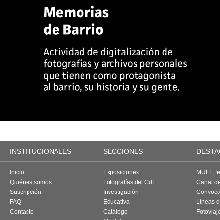
INSTITUCIONALES
SECCIONES
DESTA
Inicio
Exposiciones
MUFF, fes
Quiénes somos
Fotografías del CdF
Canal d
Suscripción
Investigación
Convoca
FAQ
Educativa
Líneas d
Contacto
Catálogo
Fotoviaj