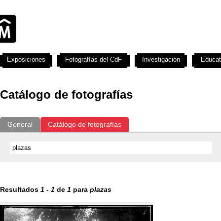
Exposiciones
Fotografías del CdF
Investigación
Educat
Catálogo de fotografías
General
Catálogo de fotografías
Resultados
1
-
1
de
1
para
plazas