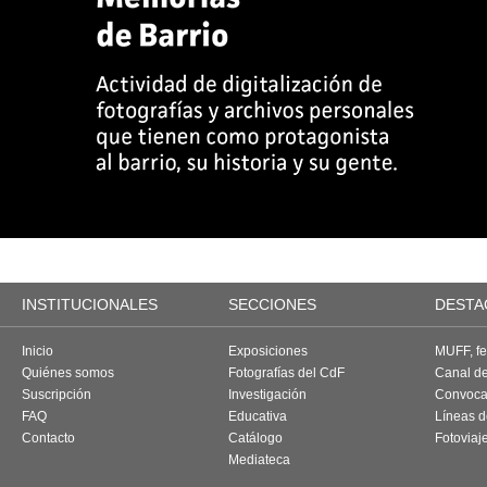
INSTITUCIONALES
SECCIONES
DESTA
Inicio
Exposiciones
MUFF, fes
Quiénes somos
Fotografías del CdF
Canal d
Suscripción
Investigación
Convoca
FAQ
Educativa
Líneas d
Contacto
Catálogo
Fotoviaj
Mediateca