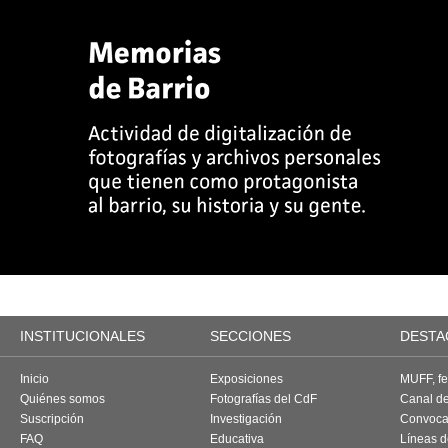
INSTITUCIONALES
SECCIONES
DESTA
Inicio
Exposiciones
MUFF, fes
Quiénes somos
Fotografías del CdF
Canal d
Suscripción
Investigación
Convoca
FAQ
Educativa
Líneas d