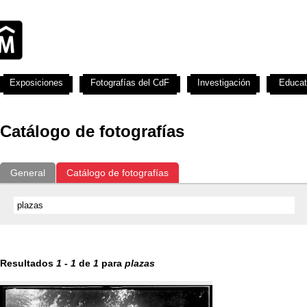
Exposiciones
Fotografías del CdF
Investigación
Educat
Catálogo de fotografías
General
Catálogo de fotografías
Resultados
1
-
1
de
1
para
plazas