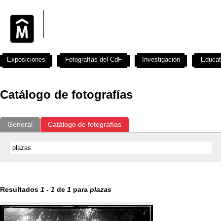
Exposiciones
Fotografías del CdF
Investigación
Educat
Catálogo de fotografías
General
Catálogo de fotografías
Resultados
1
-
1
de
1
para
plazas