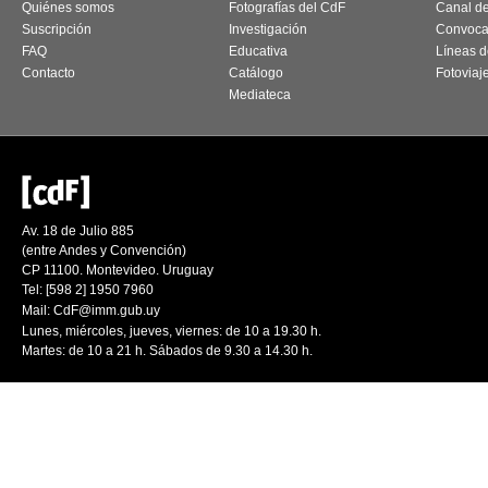
Quiénes somos
Fotografías del CdF
Canal d
Suscripción
Investigación
Convoca
FAQ
Educativa
Líneas d
Contacto
Catálogo
Fotoviaj
Mediateca
Av. 18 de Julio 885
(entre Andes y Convención)
CP 11100. Montevideo. Uruguay
Tel: [598 2] 1950 7960
Mail:
CdF@imm.gub.uy
Lunes, miércoles, jueves, viernes: de 10 a 19.30 h.
Martes: de 10 a 21 h. Sábados de 9.30 a 14.30 h.