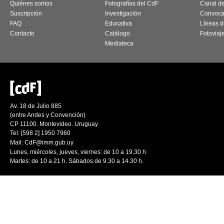
Quiénes somos
Fotografías del CdF
Canal d
Suscripción
Investigación
Convoca
FAQ
Educativa
Líneas d
Contacto
Catálogo
Fotoviaj
Mediateca
Av. 18 de Julio 885
(entre Andes y Convención)
CP 11100. Montevideo. Uruguay
Tel: [598 2] 1950 7960
Mail:
CdF@imm.gub.uy
Lunes, miércoles, jueves, viernes: de 10 a 19.30 h.
Martes: de 10 a 21 h. Sábados de 9.30 a 14.30 h.