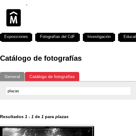
Exposiciones
Fotografías del CdF
Investigación
Educat
Catálogo de fotografías
General
Catálogo de fotografías
Resultados
1
-
1
de
1
para
plazas