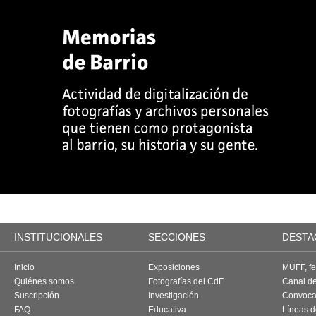
INSTITUCIONALES
SECCIONES
DESTA
Inicio
Exposiciones
MUFF, fes
Quiénes somos
Fotografías del CdF
Canal d
Suscripción
Investigación
Convoca
FAQ
Educativa
Líneas d