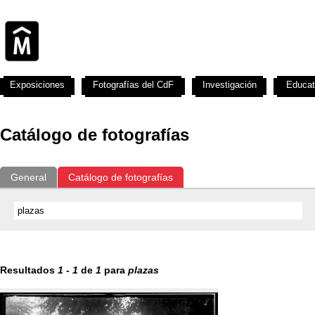
Exposiciones
Fotografías del CdF
Investigación
Educat
Catálogo de fotografías
General
Catálogo de fotografías
Resultados
1
-
1
de
1
para
plazas