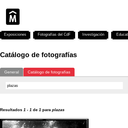
Exposiciones
Fotografías del CdF
Investigación
Educat
Catálogo de fotografías
General
Catálogo de fotografías
Resultados
1
-
1
de
1
para
plazas