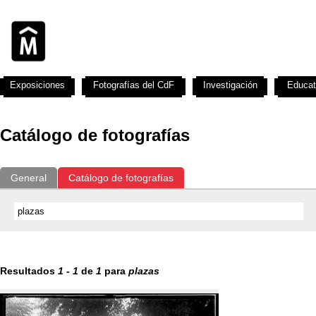
Exposiciones
Fotografías del CdF
Investigación
Educat
Catálogo de fotografías
General
Catálogo de fotografías
Resultados
1
-
1
de
1
para
plazas