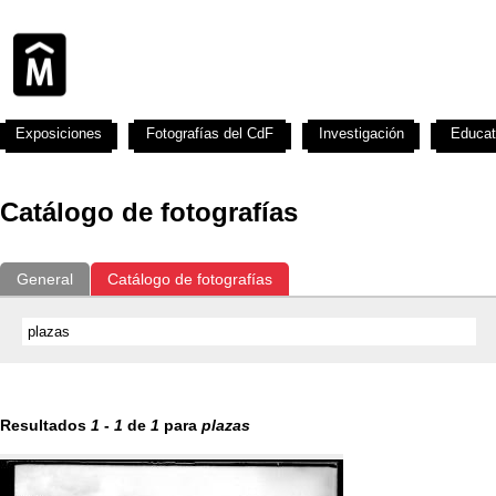
Exposiciones
Fotografías del CdF
Investigación
Educat
Catálogo de fotografías
General
Catálogo de fotografías
Resultados
1
-
1
de
1
para
plazas