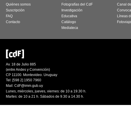
Quiénes somos
Fotografías del CdF
Canal d
Suscripción
Investigación
Convoca
FAQ
Educativa
Líneas d
Contacto
Catálogo
Fotoviaj
Mediateca
Av. 18 de Julio 885
(entre Andes y Convención)
CP 11100. Montevideo. Uruguay
Tel: [598 2] 1950 7960
Mail:
CdF@imm.gub.uy
Lunes, miércoles, jueves, viernes: de 10 a 19.30 h.
Martes: de 10 a 21 h. Sábados de 9.30 a 14.30 h.