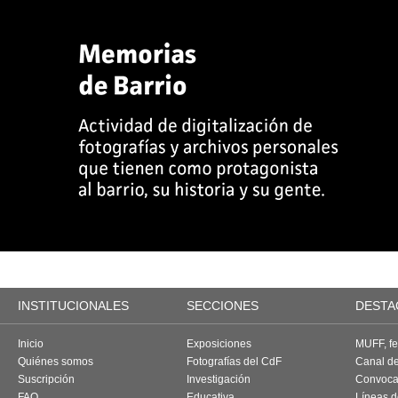
INSTITUCIONALES
SECCIONES
DESTA
Inicio
Exposiciones
MUFF, fes
Quiénes somos
Fotografías del CdF
Canal d
Suscripción
Investigación
Convoca
FAQ
Educativa
Líneas d