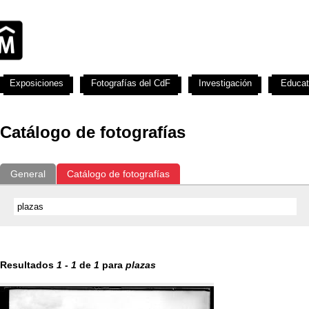
Exposiciones
Fotografías del CdF
Investigación
Educat
Catálogo de fotografías
General
Catálogo de fotografías
Resultados
1
-
1
de
1
para
plazas