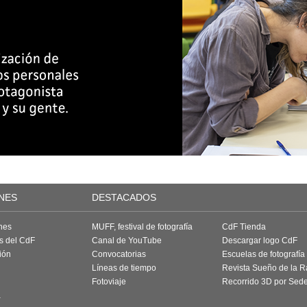
NES
DESTACADOS
nes
MUFF, festival de fotografía
CdF Tienda
as del CdF
Canal de YouTube
Descargar logo CdF
ión
Convocatorias
Escuelas de fotografía
Líneas de tiempo
Revista Sueño de la 
Fotoviaje
Recorrido 3D por Sed
a