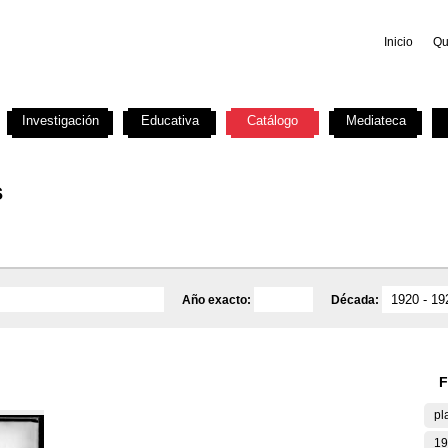
Inicio
Qu
Investigación
Educativa
Catálogo
Mediateca
s
Año exacto:
Década:
F
pl
19