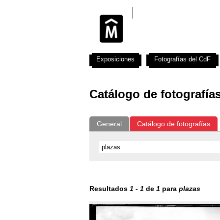
Exposiciones
Fotografías del CdF
Catálogo de fotografía
General
Catálogo de fotografías
Resultados
1
-
1
de
1
para
plazas