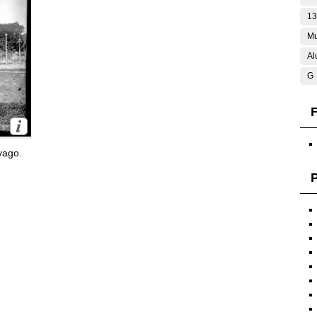
13
Mu
Al
G
F
yago.
P