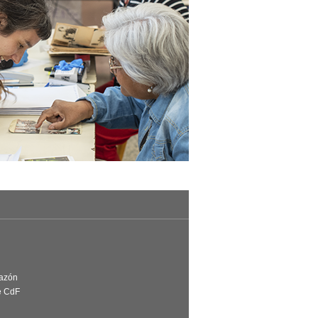
Razón
e CdF