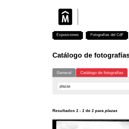
Exposiciones
Fotografías del CdF
Catálogo de fotografía
General
Catálogo de fotografías
Resultados
1
-
1
de
1
para
plazas