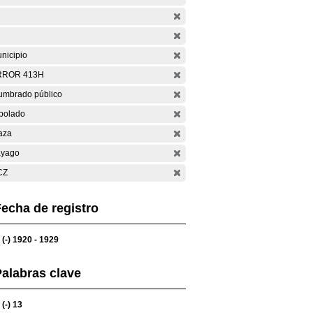
nicipio
RROR 413H
umbrado público
bolado
aza
yago
CZ
echa de registro
(-)
1920 - 1929
alabras clave
(-)
13