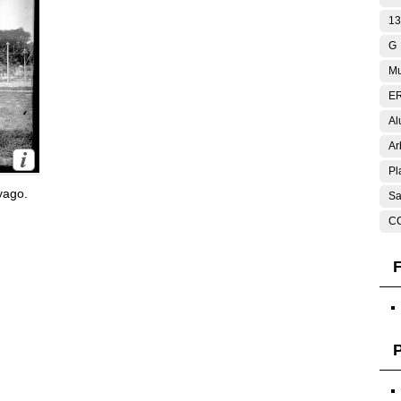
13
G
Mu
E
Al
Ar
Pl
yago.
Sa
C
F
P