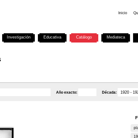
Inicio
Qu
Investigación
Educativa
Catálogo
Mediateca
s
Año exacto:
Década:
F
pl
19