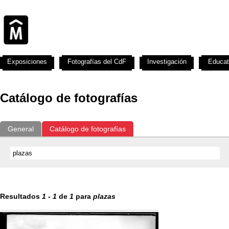
Exposiciones
Fotografías del CdF
Investigación
Educat
Catálogo de fotografías
General
Catálogo de fotografías
Resultados
1
-
1
de
1
para
plazas