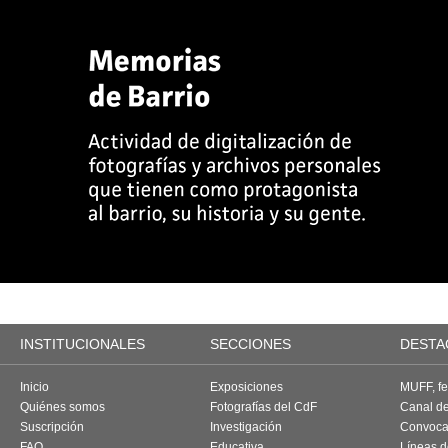
INSTITUCIONALES
SECCIONES
DESTA
Inicio
Exposiciones
MUFF, fes
Quiénes somos
Fotografías del CdF
Canal d
Suscripción
Investigación
Convoca
FAQ
Educativa
Líneas d