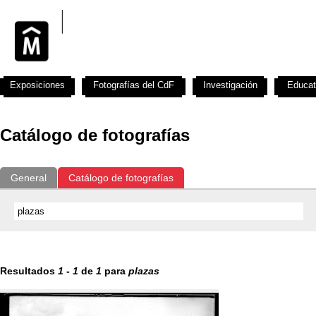
Exposiciones
Fotografías del CdF
Investigación
Educat
Catálogo de fotografías
General
Catálogo de fotografías
Resultados
1
-
1
de
1
para
plazas