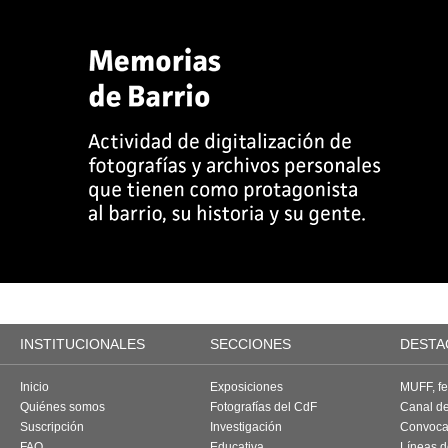
INSTITUCIONALES
SECCIONES
DESTA
Inicio
Exposiciones
MUFF, fes
Quiénes somos
Fotografías del CdF
Canal d
Suscripción
Investigación
Convoca
FAQ
Educativa
Líneas d