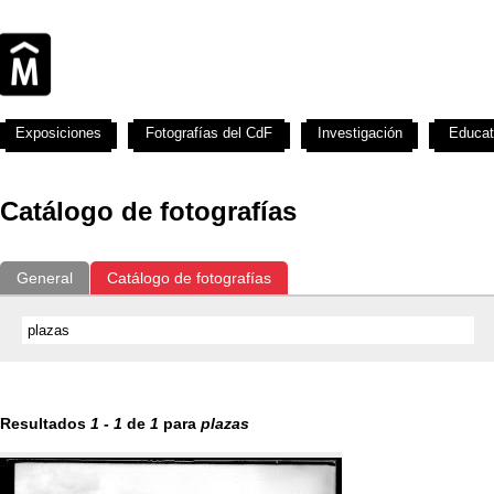
Exposiciones
Fotografías del CdF
Investigación
Educat
Catálogo de fotografías
General
Catálogo de fotografías
Resultados
1
-
1
de
1
para
plazas