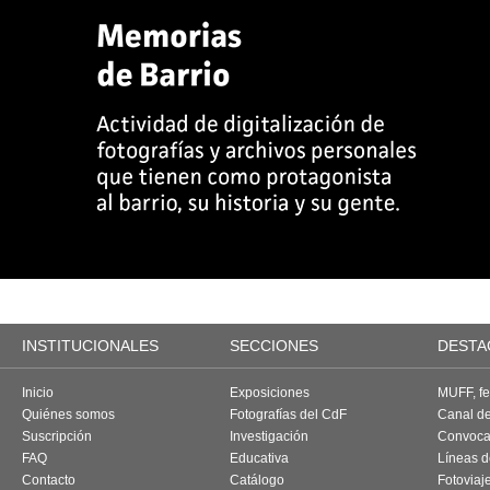
INSTITUCIONALES
SECCIONES
DESTA
Inicio
Exposiciones
MUFF, fes
Quiénes somos
Fotografías del CdF
Canal d
Suscripción
Investigación
Convoca
FAQ
Educativa
Líneas d
Contacto
Catálogo
Fotoviaj