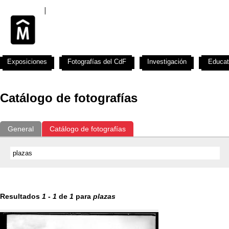
Exposiciones
Fotografías del CdF
Investigación
Educat
Catálogo de fotografías
General
Catálogo de fotografías
Resultados
1
-
1
de
1
para
plazas