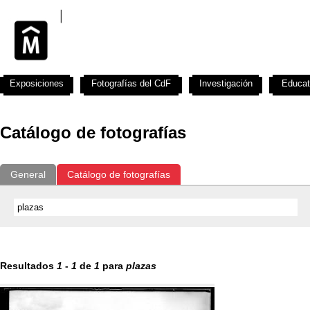
Exposiciones
Fotografías del CdF
Investigación
Educat
Catálogo de fotografías
General
Catálogo de fotografías
Resultados
1
-
1
de
1
para
plazas