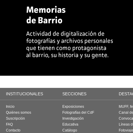
INSTITUCIONALES
SECCIONES
DESTA
Inicio
Exposiciones
MUFF, fes
Quiénes somos
Fotografías del CdF
Canal d
Suscripción
Investigación
Convoca
FAQ
Educativa
Líneas d
Contacto
Catálogo
Fotoviaj